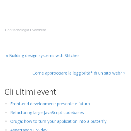
Con tecnologia Eventbrite
Prossimo
«
Building design systems with Stitches
evento:
Evento
Come approcciare la leggibilità* di un sito web?
»
precedente:
Gli ultimi eventi
Front-end development: presente e futuro
Refactoring large JavaScript codebases
Oruga: how to turn your application into a butterfly
Aspettando CSSday