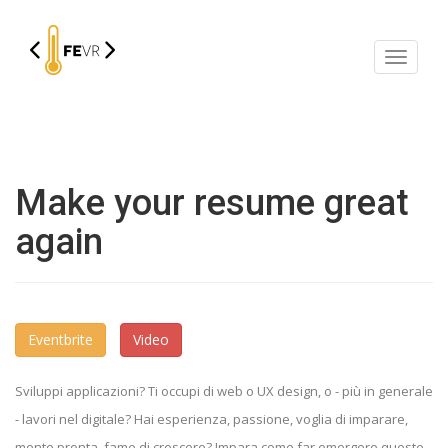
Mostra
/
Nascon
la
navigaz
Make your resume great
again
Eventbrite
Video
Sviluppi applicazioni? Ti occupi di web o UX design, o - più in generale
- lavori nel digitale? Hai esperienza, passione, voglia di imparare,
mente pronta, fame di crescere? Impara come far emergere queste