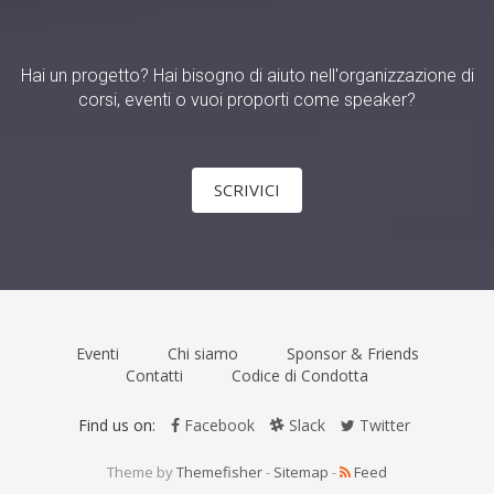
Hai un progetto? Hai bisogno di aiuto nell'organizzazione di
corsi, eventi o vuoi proporti come speaker?
SCRIVICI
Eventi
Chi siamo
Sponsor & Friends
Menu
Contatti
Codice di Condotta
principale
Find
Find us on:
Facebook
Slack
Twitter
us
Theme by
Themefisher
-
Sitemap
-
Feed