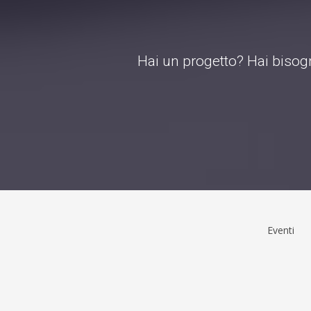
Hai un progetto? Hai bisogn
Eventi
Menu
principale
Find
us
on: