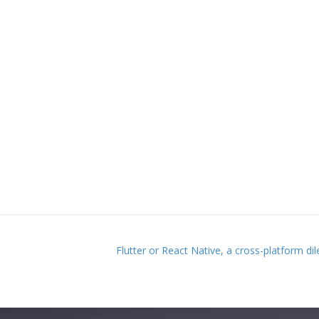
Evento
Flutter or React Native, a cross-platform 
precedente: