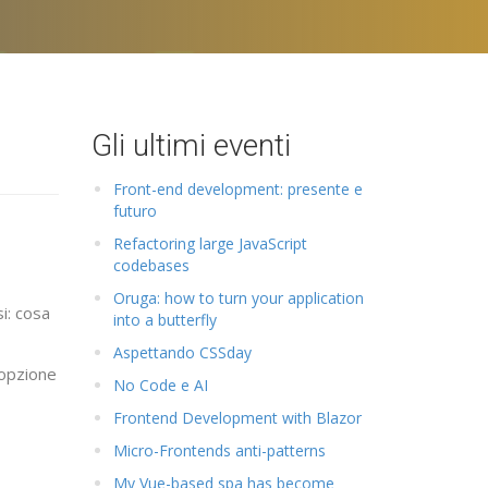
n
Gli ultimi eventi
Front-end development: presente e
futuro
Refactoring large JavaScript
codebases
Oruga: how to turn your application
i: cosa
into a butterfly
Aspettando CSSday
'opzione
No Code e AI
Frontend Development with Blazor
Micro-Frontends anti-patterns
My Vue-based spa has become