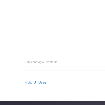
Con tecnologia Eventbrite
Prossimo
«
Ux, Ui, Use(r)
evento: