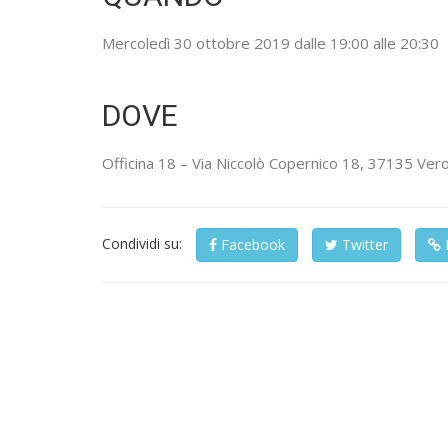
Mercoledì 30 ottobre 2019 dalle 19:00 alle 20:30
DOVE
Officina 18 – Via Niccolò Copernico 18, 37135 Ver
Condividi
Condividi su:
Facebook
Twitter
su: